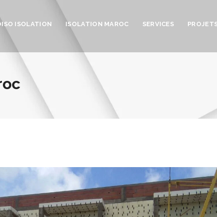
OISO ISOLATION
ISOLATION MAROC
SERVICES
PROJET
roc