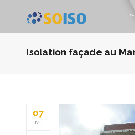
S
Isolation façade au Ma
07
Fév