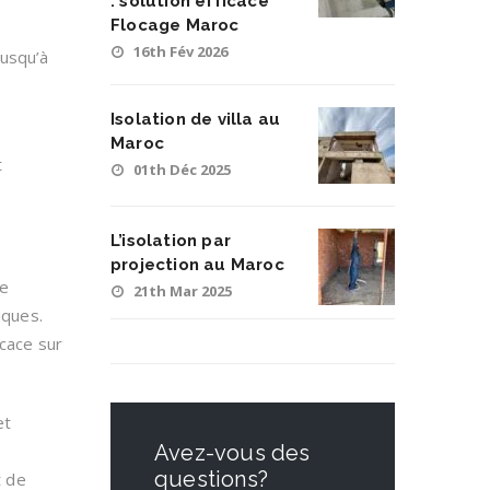
: solution efficace
Flocage Maroc
16th Fév 2026
jusqu’à
Isolation de villa au
Maroc
t
01th Déc 2025
L’isolation par
projection au Maroc
de
21th Mar 2025
iques.
icace sur
et
Avez-vous des
questions?
t de