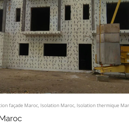
tion façade Maroc
,
Isolation Maroc
,
Isolation thermique Ma
 Maroc