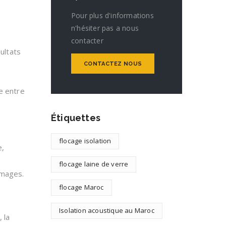
Pour plus d'informations
n'hésiter pas a nous
contacter
sultats
CONTACTEZ NOUS
e entre
Étiquettes
flocage isolation
e,
flocage laine de verre
mmages.
flocage Maroc
Isolation acoustique au Maroc
 la