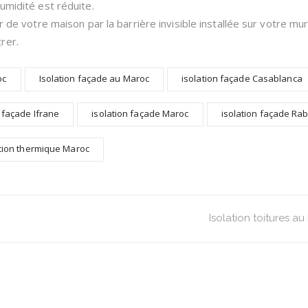
umidité est réduite.
r de votre maison par la barrière invisible installée sur votre mur
rer.
oc
Isolation façade au Maroc
isolation façade Casablanca
n façade Ifrane
isolation façade Maroc
isolation façade Ra
ation thermique Maroc
Isolation toitures a