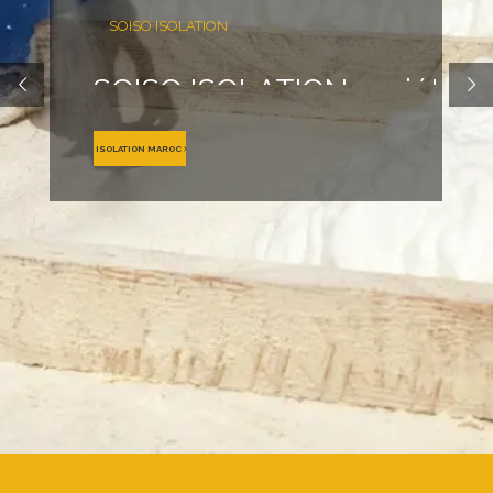
SOISO ISOLATION
SOISO ISOLATION société spé
mousse polyuréthane projeté
ISOLATION MAROC
bâtiments : Fès, Casablanca, 