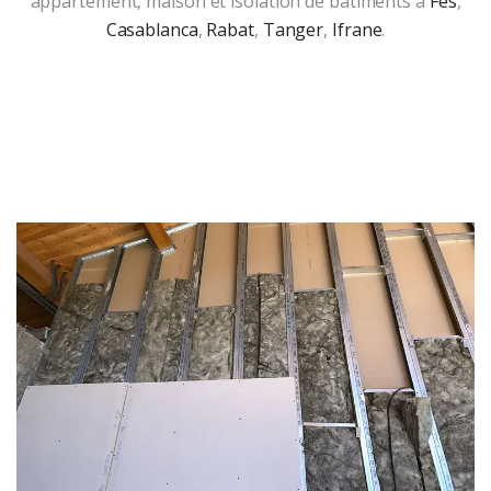
appartement, maison et isolation de bâtiments à
Fès
,
Casablanca
,
Rabat
,
Tanger
,
Ifrane
.