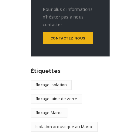
Pour plus d'informations
n'hésiter pas a nous
contacter
CONTACTEZ NOUS
Étiquettes
flocage isolation
flocage laine de verre
flocage Maroc
Isolation acoustique au Maroc