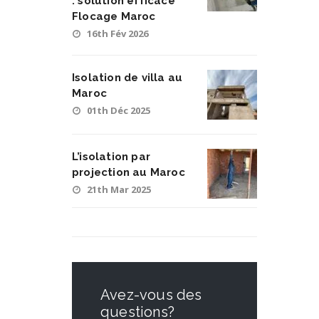
: solution efficace
Flocage Maroc
16th Fév 2026
Isolation de villa au
Maroc
01th Déc 2025
L’isolation par
projection au Maroc
21th Mar 2025
Avez-vous des
questions?