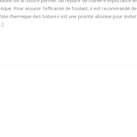
solation de la toiture permet de réduire de manière importante l
ique. Pour assurer l’efficacité de l’isolant, il est recommandé de 
lation thermique des toitures est une priorité absolue pour éviter
…]