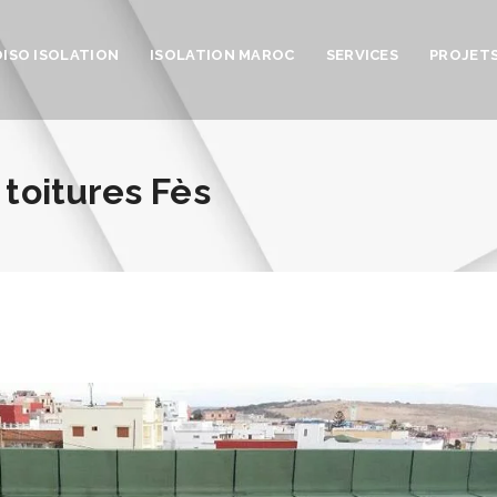
OISO ISOLATION
ISOLATION MAROC
SERVICES
PROJET
 toitures Fès