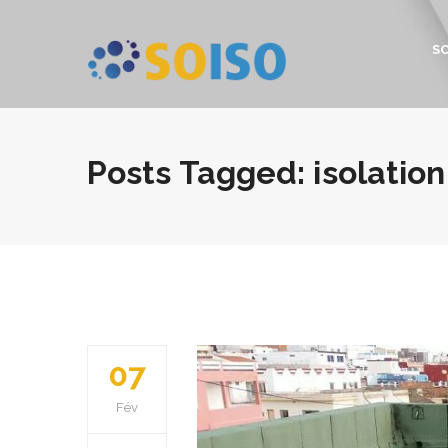
S
Posts Tagged: isolation
07
Fév