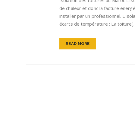
Isolation des toitures au Maroc L’i
de chaleur et donc la facture énergét
installer par un professionnel. L’iso
écarts de température : La toiture[
READ MORE